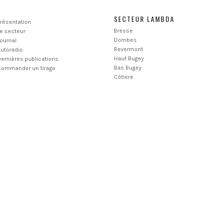
SECTEUR LAMBDA
résentation
Bresse
e secteur
Dombes
ournal
Revermont
utoradio
Haut Bugey
ernières publications
Bas Bugey
Commander un tirage
Côtiere