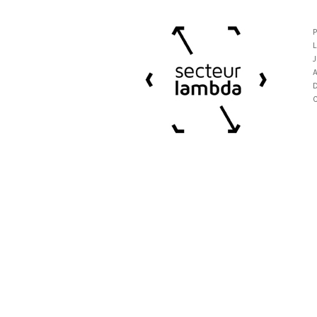
P
L
J
A
D